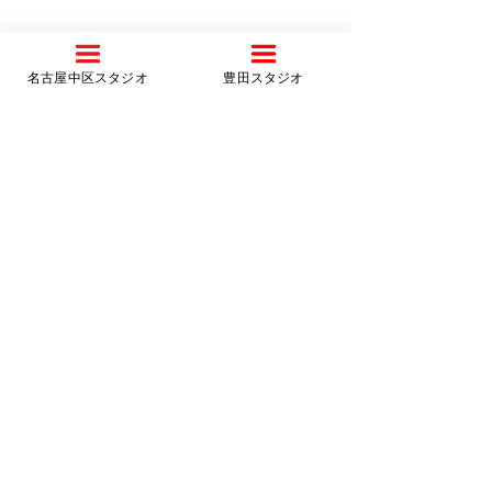
名古屋中区スタジオ
豊田スタジオ
TOYOTA Studio
〒471-0014
３階へ移転しました！SSS
腰痛・肩こりに
愛知
県豊田市東山町1-5-1 グリーンシティ3F
豊田スタジオ
ラ！SSSで体が
10
:00～2
0:00
学的ストレッチ
0565-30-7728