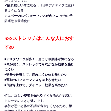
ができるように
✔
疲れ難しい体になる
→ 1日中アクティブに動け
るようになる
✔
スポーツのパフォーマンスが向上
→ ケガの予
防運動や最適化に
SSSストレッチはこんな人におす
すめ
◾️
デスクワークが多く、肩こりや腰痛が気になる
◾️
体が硬く、ストレッチでもなかなか効果を感じ
にくい
◾️
姿勢を改善して、疲れにくい体を作りたい
◾️
運動のパフォーマンスを向上させたい
◾️
代謝を上げて、ダイエット効果を高めたい
特に、
正しい姿勢を保ちやすくなる
のがSSSス
トレッチの大きな魅力です。
姿勢が悪いと体の不調が出やすくなるため、根