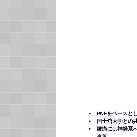
PNFをベースと
国士舘大学との
腰痛には神経系
改善