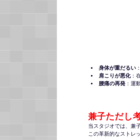
身体が重だるい
肩こりが悪化
：
腰痛の再発
：運
兼子ただし考
当スタジオでは、兼子
この革新的なストレ